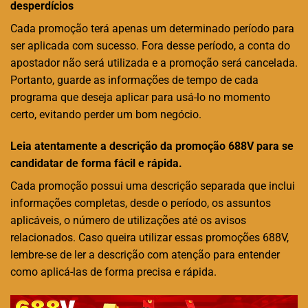
desperdícios
Cada promoção terá apenas um determinado período para
ser aplicada com sucesso. Fora desse período, a conta do
apostador não será utilizada e a promoção será cancelada.
Portanto, guarde as informações de tempo de cada
programa que deseja aplicar para usá-lo no momento
certo, evitando perder um bom negócio.
Leia atentamente a descrição da promoção 688V para se
candidatar de forma fácil e rápida.
Cada promoção possui uma descrição separada que inclui
informações completas, desde o período, os assuntos
aplicáveis, o número de utilizações até os avisos
relacionados. Caso queira utilizar essas promoções 688V,
lembre-se de ler a descrição com atenção para entender
como aplicá-las de forma precisa e rápida.