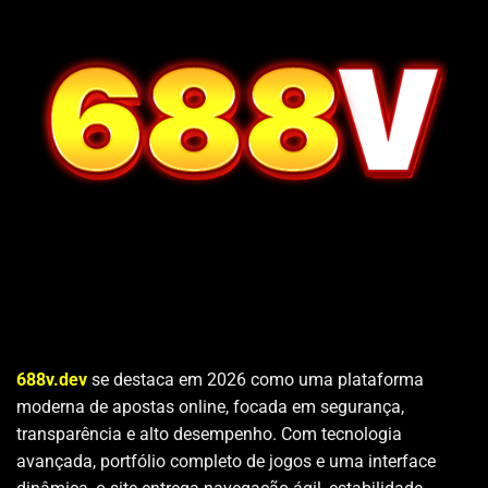
688v.dev
se destaca em 2026 como uma plataforma
moderna de apostas online, focada em segurança,
transparência e alto desempenho. Com tecnologia
avançada, portfólio completo de jogos e uma interface