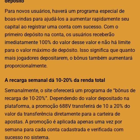
depósito
Para novos usuários, haverá um programa especial de
boas-vindas para ajudá-los a aumentar rapidamente seu
capital ao registrar uma conta com sucesso. Com o
primeiro depósito na conta, os usuários receberão
imediatamente 100% do valor desse valor e não há limite
para o valor máximo de depósito. Isso significa que quanto
mais jogadores depositarem, o bônus também aumentará
proporcionalmente.
A recarga semanal dá 10-20% da renda total
Semanalmente, o site oferecerá um programa de “bônus de
recarga de 10-20%”. Dependendo do valor depositado na
plataforma, a promoção 688V transferirá de 10 a 20% do
valor da transferência diretamente para a carteira de
apostas. A promoção é aplicada apenas uma vez por
semana para cada conta cadastrada e verificada com
sucesso no sistema.