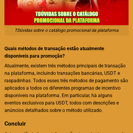
TDúvidas sobre o catálogo promocional da plataforma
Quais métodos de transação estão atualmente
disponíveis para promoção?
Atualmente, existem três métodos principais de transação
na plataforma, incluindo transações bancárias, USDT e
raspadinhas. Todos esses três métodos de pagamento são
aplicados a todos os diferentes programas de incentivo
disponíveis na plataforma. Em particular, há alguns
eventos exclusivos para USDT, todos com descrições e
anúncios detalhados sobre o método utilizado.
Concluir