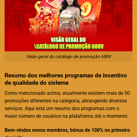
Visão geral do catálogo de promoção 688V
Resumo dos melhores programas de incentivo
de qualidade do sistema
Como mencionado acima, atualmente existem mais de 50
promoções diferentes na categoria, abrangendo diversos
serviços. Aqui está um resumo dos programas com o
maior número de usuários na plataforma até o momento:
Bem-vindos novos membros, bônus de 100% no primeiro