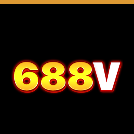
Previsões
Empolgante