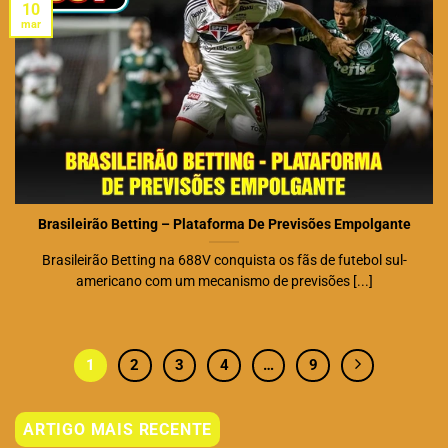
10
mar
Brasileirão Betting – Plataforma De Previsões Empolgante
Brasileirão Betting na 688V conquista os fãs de futebol sul-
americano com um mecanismo de previsões [...]
1
2
3
4
…
9
ARTIGO MAIS RECENTE