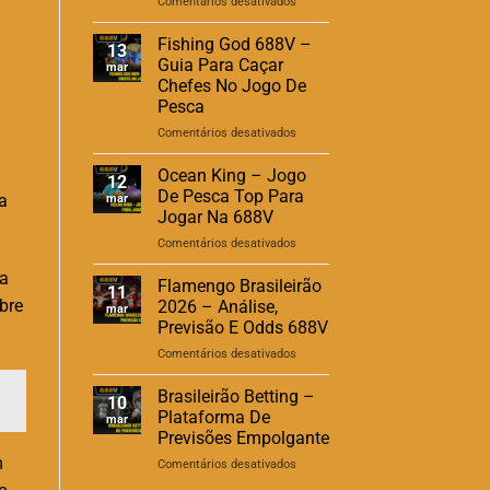
em
Comentários desativados
Slot
Fortune
De
Rabbit
Prosperidade
Fishing God 688V –
13
688V
Líder
Guia Para Caçar
mar
–
Na
Chefes No Jogo De
Slot
688V
Pesca
Coelho
Da
em
Comentários desativados
Sorte
Fishing
Com
God
Ocean King – Jogo
12
Vitórias
688V
De Pesca Top Para
a
mar
–
Jogar Na 688V
Guia
em
Comentários desativados
Para
Ocean
Caçar
da
King
Chefes
Flamengo Brasileirão
11
–
No
bre
2026 – Análise,
mar
Jogo
Jogo
Previsão E Odds 688V
De
De
em
Comentários desativados
Pesca
Pesca
Flamengo
Top
Brasileirão
Para
Brasileirão Betting –
10
2026
Jogar
Plataforma De
mar
–
Na
Previsões Empolgante
Análise,
688V
m
em
Comentários desativados
Previsão
Brasileirão
E