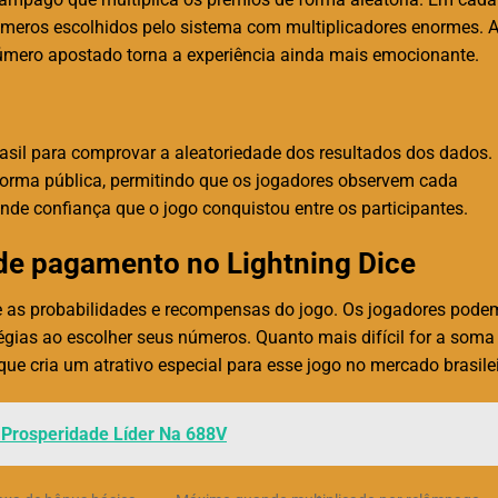
meros escolhidos pelo sistema com multiplicadores enormes. 
número apostado torna a experiência ainda mais emocionante.
Brasil para comprovar a aleatoriedade dos resultados dos dados.
 forma pública, permitindo que os jogadores observem cada
nde confiança que o jogo conquistou entre os participantes.
s de pagamento no Lightning Dice
e as probabilidades e recompensas do jogo. Os jogadores pode
tégias ao escolher seus números. Quanto mais difícil for a soma
 que cria um atrativo especial para esse jogo no mercado brasilei
e Prosperidade Líder Na 688V