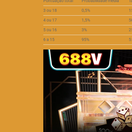
Pontuação total
Probabilidade média
T
3 ou 18
0,5%
1
4 ou 17
1,5%
5
5 ou 16
3%
2
6 a 15
95%
5