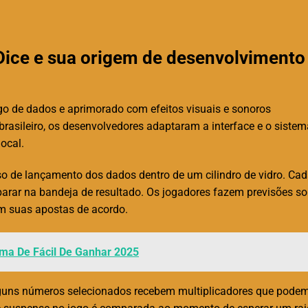
 Dice e sua origem de desenvolvimento
ogo de dados e aprimorado com efeitos visuais e sonoros
rasileiro, os desenvolvedores adaptaram a interface e o sistem
ocal.
so de lançamento dos dados dentro de um cilindro de vidro. Ca
arar na bandeja de resultado. Os jogadores fazem previsões so
zam suas apostas de acordo.
rma De Fácil De Ganhar 2025
lguns números selecionados recebem multiplicadores que pode