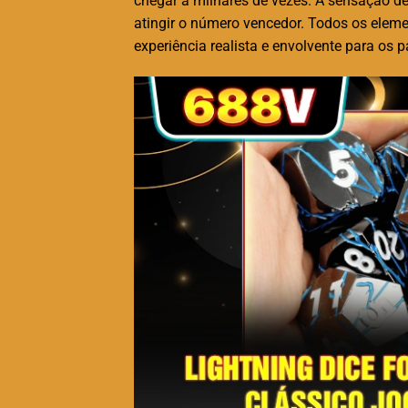
chegar a milhares de vezes. A sensação 
atingir o número vencedor. Todos os elem
experiência realista e envolvente para os p