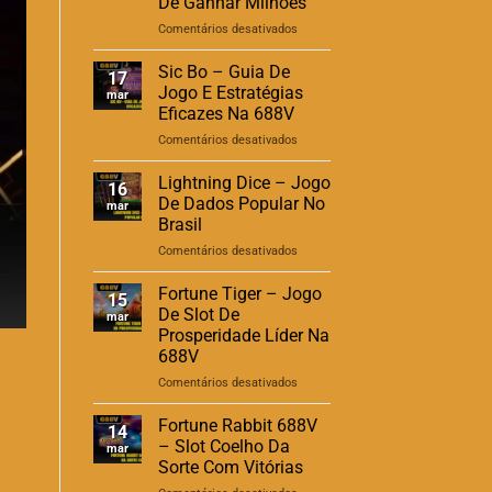
De Ganhar Milhões
Grandes
em
Comentários desativados
Prêmios
Federal
No
Lottery:
Brasil
Sic Bo – Guia De
17
Chance
Hoje
Jogo E Estratégias
mar
Transparente
Eficazes Na 688V
De
em
Comentários desativados
Ganhar
Sic
Milhões
Bo
Lightning Dice – Jogo
16
–
De Dados Popular No
mar
Guia
Brasil
De
em
Comentários desativados
Jogo
Lightning
E
Dice
Estratégias
Fortune Tiger – Jogo
15
–
Eficazes
De Slot De
mar
Jogo
Na
Prosperidade Líder Na
De
688V
688V
Dados
Popular
em
Comentários desativados
No
Fortune
Brasil
Tiger
Fortune Rabbit 688V
14
–
– Slot Coelho Da
mar
Jogo
Sorte Com Vitórias
De