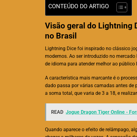
CONTEÚDO DO ARTIGO
Visão geral do Lightning
no Brasil
Lightning Dice foi inspirado no clássico j
modernos. Ao ser introduzido no mercado b
de idioma para atender melhor ao público l
A característica mais marcante é o proces
dado passa por várias camadas antes de p
a soma total, que varia de 3 a 18, e reali
READ
Jogue Dragon Tiger Online - Fo
Quando aparece o efeito de relâmpago, a