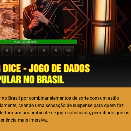
 no Brasil por combinar elementos de sorte com um estilo
damente, criando uma sensação de suspense para quem faz
ante formam um ambiente de jogo sofisticado, permitindo que os
eriência mais imersiva.