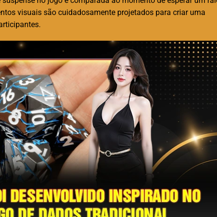
de suspense no jogo é comparada ao momento de esperar um rai
entos visuais são cuidadosamente projetados para criar uma
articipantes.