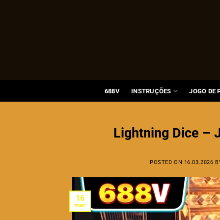
Skip
to
content
688V
INSTRUÇÕES
JOGO DE 
Lightning Dice – 
POSTED ON
16.03.2026
B
16
mar