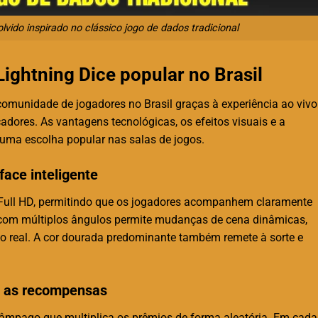
lvido inspirado no clássico jogo de dados tradicional
ightning Dice popular no Brasil
omunidade de jogadores no Brasil graças à experiência ao vivo
cadores. As vantagens tecnológicas, os efeitos visuais e a
 uma escolha popular nas salas de jogos.
face inteligente
 Full HD, permitindo que os jogadores acompanhem claramente
com múltiplos ângulos permite mudanças de cena dinâmicas,
o real. A cor dourada predominante também remete à sorte e
a as recompensas
lâmpago que multiplica os prêmios de forma aleatória. Em cada