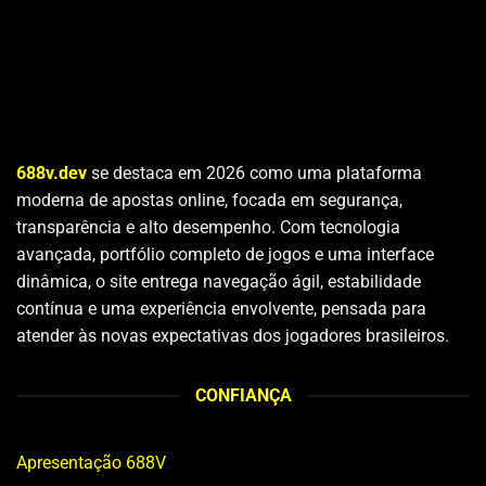
688v.dev
se destaca em 2026 como uma plataforma
moderna de apostas online, focada em segurança,
transparência e alto desempenho. Com tecnologia
avançada, portfólio completo de jogos e uma interface
dinâmica, o site entrega navegação ágil, estabilidade
contínua e uma experiência envolvente, pensada para
atender às novas expectativas dos jogadores brasileiros.
CONFIANÇA
Apresentação 688V