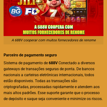
A 688V cooperar com muitos fornecedores de renome
Parceiro de pagamento seguro
Sistema de pagamento de
688V
Conectado a diversos
gateways de transações seguras de ponta. De bancos
nacionais a carteiras eletrônicas internacionais, todos
estão disponíveis. Todas as transações são
criptografadas, processadas rapidamente e atendem aos
mais altos padrões. Esse suporte garante que o processo
de depósito e saque seja conveniente e minimize os riscos.