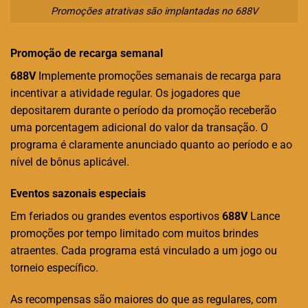
Promoções atrativas são implantadas no 688V
Promoção de recarga semanal
688V
Implemente promoções semanais de recarga para
incentivar a atividade regular. Os jogadores que
depositarem durante o período da promoção receberão
uma porcentagem adicional do valor da transação. O
programa é claramente anunciado quanto ao período e ao
nível de bônus aplicável.
Eventos sazonais especiais
Em feriados ou grandes eventos esportivos
688V
Lance
promoções por tempo limitado com muitos brindes
atraentes. Cada programa está vinculado a um jogo ou
torneio específico.
As recompensas são maiores do que as regulares, com