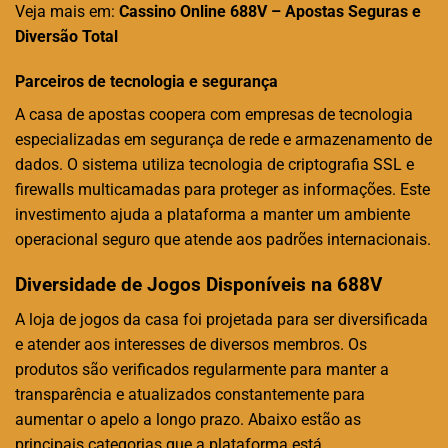
Veja mais em:
Cassino Online 688V – Apostas Seguras e
Diversão Total
Parceiros de tecnologia e segurança
A casa de apostas coopera com empresas de tecnologia
especializadas em segurança de rede e armazenamento de
dados. O sistema utiliza tecnologia de criptografia SSL e
firewalls multicamadas para proteger as informações. Este
investimento ajuda a plataforma a manter um ambiente
operacional seguro que atende aos padrões internacionais.
Diversidade de Jogos Disponíveis na 688V
A loja de jogos da casa foi projetada para ser diversificada
e atender aos interesses de diversos membros. Os
produtos são verificados regularmente para manter a
transparência e atualizados constantemente para
aumentar o apelo a longo prazo. Abaixo estão as
principais categorias que a plataforma está