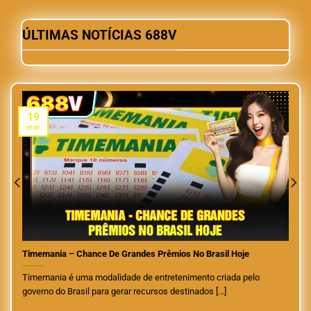
ÚLTIMAS NOTÍCIAS 688V
19
mar
Timemania – Chance De Grandes Prêmios No Brasil Hoje
e
Timemania é uma modalidade de entretenimento criada pelo
governo do Brasil para gerar recursos destinados [...]