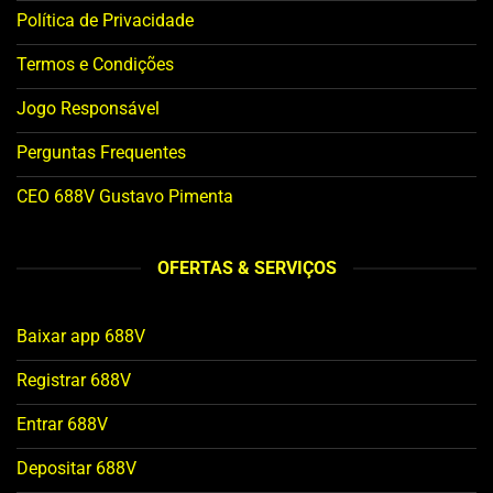
Política de Privacidade
Termos e Condições
Jogo Responsável
Perguntas Frequentes
CEO 688V Gustavo Pimenta
OFERTAS & SERVIÇOS
Baixar app 688V
Registrar 688V
Entrar 688V
Depositar 688V