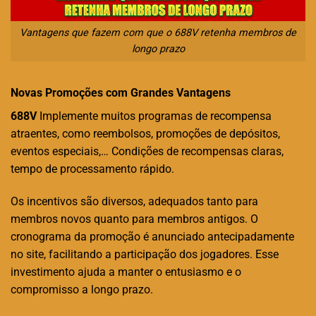
Vantagens que fazem com que o 688V retenha membros de
longo prazo
Novas Promoções com Grandes Vantagens
688V
Implemente muitos programas de recompensa
atraentes, como reembolsos, promoções de depósitos,
eventos especiais,… Condições de recompensas claras,
tempo de processamento rápido.
Os incentivos são diversos, adequados tanto para
membros novos quanto para membros antigos. O
cronograma da promoção é anunciado antecipadamente
no site, facilitando a participação dos jogadores. Esse
investimento ajuda a manter o entusiasmo e o
compromisso a longo prazo.