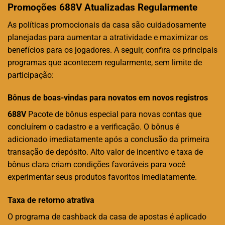
Promoções 688V Atualizadas Regularmente
As políticas promocionais da casa são cuidadosamente
planejadas para aumentar a atratividade e maximizar os
benefícios para os jogadores. A seguir, confira os principais
programas que acontecem regularmente, sem limite de
participação:
Bônus de boas-vindas para novatos em novos registros
688V
Pacote de bônus especial para novas contas que
concluírem o cadastro e a verificação. O bônus é
adicionado imediatamente após a conclusão da primeira
transação de depósito. Alto valor de incentivo e taxa de
bônus clara criam condições favoráveis para você
experimentar seus produtos favoritos imediatamente.
Taxa de retorno atrativa
O programa de cashback da casa de apostas é aplicado