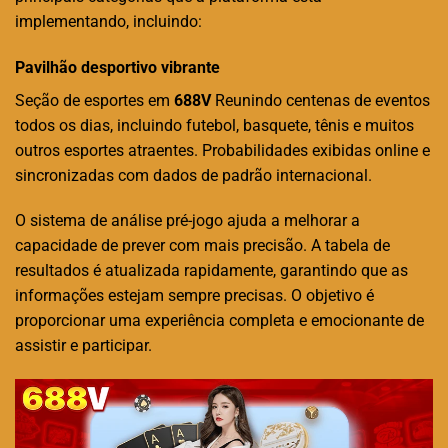
implementando, incluindo:
Pavilhão desportivo vibrante
Seção de esportes em
688V
Reunindo centenas de eventos
todos os dias, incluindo futebol, basquete, tênis e muitos
outros esportes atraentes. Probabilidades exibidas online e
sincronizadas com dados de padrão internacional.
O sistema de análise pré-jogo ajuda a melhorar a
capacidade de prever com mais precisão. A tabela de
resultados é atualizada rapidamente, garantindo que as
informações estejam sempre precisas. O objetivo é
proporcionar uma experiência completa e emocionante de
assistir e participar.