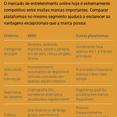
O mercado de entretenimento online hoje é extremamente
competitivo entre muitas marcas importantes. Comparar
plataformas no mesmo segmento ajudará a esclarecer as
vantagens excepcionais que a marca possui.
Critérios
688V
Outras plataformas
Diversos, incluindo
Geralmente foca
Categorias
esportes, cassino, jackpot,
apenas em 1 a 3 áreas
de jogos
tiro ao alvo, rinhas de galo,
principais
loteria
Processamento
Velocidade
O processo é bastante
automático de depósito e
de
manual e leva mais
retirada, concluído em
transação
tempo.
apenas alguns minutos
Criptografia SSL,
Segurança padrão,
Segurança
servidores dedicados,
atualizações menos
do Sistema
atualizados regularmente
frequentes
Priorize
Crie incentivos de longo
frequentemente
Política
prazo, com foco na