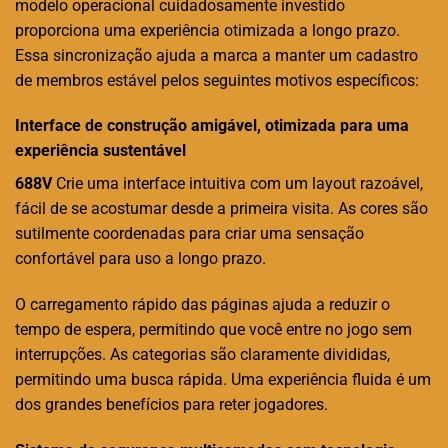
modelo operacional cuidadosamente investido
proporciona uma experiência otimizada a longo prazo.
Essa sincronização ajuda a marca a manter um cadastro
de membros estável pelos seguintes motivos específicos:
Interface de construção amigável, otimizada para uma
experiência sustentável
688V
Crie uma interface intuitiva com um layout razoável,
fácil de se acostumar desde a primeira visita. As cores são
sutilmente coordenadas para criar uma sensação
confortável para uso a longo prazo.
O carregamento rápido das páginas ajuda a reduzir o
tempo de espera, permitindo que você entre no jogo sem
interrupções. As categorias são claramente divididas,
permitindo uma busca rápida. Uma experiência fluida é um
dos grandes benefícios para reter jogadores.