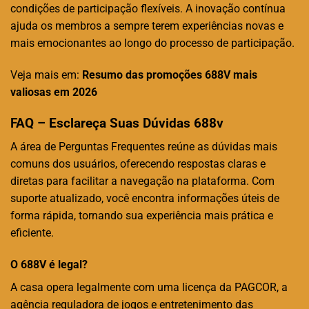
condições de participação flexíveis. A inovação contínua
ajuda os membros a sempre terem experiências novas e
mais emocionantes ao longo do processo de participação.
Veja mais em:
Resumo das promoções 688V mais
valiosas em 2026
FAQ – Esclareça Suas Dúvidas 688v
A área de Perguntas Frequentes reúne as dúvidas mais
comuns dos usuários, oferecendo respostas claras e
diretas para facilitar a navegação na plataforma. Com
suporte atualizado, você encontra informações úteis de
forma rápida, tornando sua experiência mais prática e
eficiente.
O 688V é legal?
A casa opera legalmente com uma licença da PAGCOR, a
agência reguladora de jogos e entretenimento das