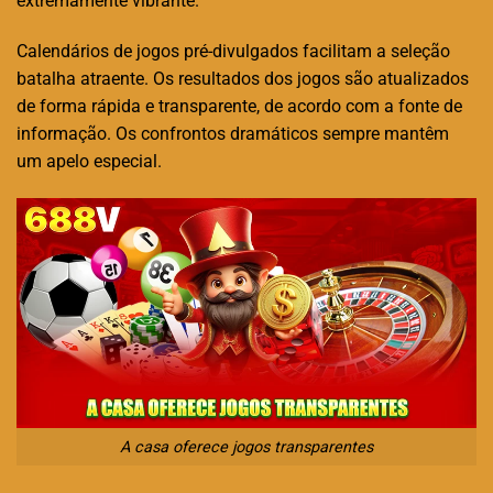
extremamente vibrante.
Calendários de jogos pré-divulgados facilitam a seleção
batalha atraente. Os resultados dos jogos são atualizados
de forma rápida e transparente, de acordo com a fonte de
informação. Os confrontos dramáticos sempre mantêm
um apelo especial.
A casa oferece jogos transparentes