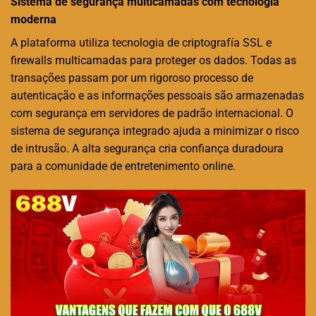
Sistema de segurança multicamadas com tecnologia
moderna
A plataforma utiliza tecnologia de criptografía SSL e
firewalls multicamadas para proteger os dados. Todas as
transações passam por um rigoroso processo de
autenticação e as informações pessoais são armazenadas
com segurança em servidores de padrão internacional. O
sistema de segurança integrado ajuda a minimizar o risco
de intrusão. A alta segurança cria confiança duradoura
para a comunidade de entretenimento online.