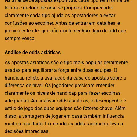
Na análise de apostas esportivas, cada tipo tem forma de
leitura e método de análise próprios. Compreender
claramente cada tipo ajuda os apostadores a evitar
confusões ao escolher. Antes de entrar em detalhes, é
preciso entender que não existe nenhum tipo de odd que
sempre vença.
Análise de odds asiáticas
As apostas asiáticas são o tipo mais popular, geralmente
usadas para equilibrar a força entre duas equipes. O
handicap reflete a avaliação da casa de apostas sobre a
diferença de nível. Os jogadores precisam entender
claramente os níveis de handicap para fazer escolhas
adequadas. Ao analisar odds asiáticas, o desempenho e
estilo de jogo das duas equipes são fatores-chave. Além
disso, a vantagem de jogar em casa também influencia
muito o resultado. Ler errado as odds facilmente leva a
decisões imprecisas.