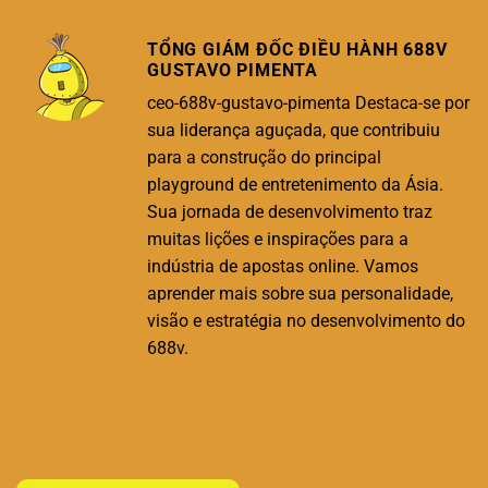
TỔNG GIÁM ĐỐC ĐIỀU HÀNH 688V
GUSTAVO PIMENTA
ceo-688v-gustavo-pimenta
Destaca-se por
sua liderança aguçada, que contribuiu
para a construção do principal
playground de entretenimento da Ásia.
Sua jornada de desenvolvimento traz
muitas lições e inspirações para a
indústria de apostas online. Vamos
aprender mais sobre sua personalidade,
visão e estratégia no desenvolvimento do
688v
.