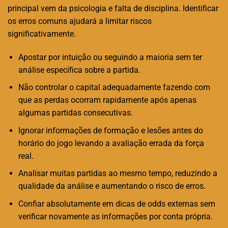
principal vem da psicologia e falta de disciplina. Identificar
os erros comuns ajudará a limitar riscos
significativamente.
Apostar por intuição ou seguindo a maioria sem ter
análise específica sobre a partida.
Não controlar o capital adequadamente fazendo com
que as perdas ocorram rapidamente após apenas
algumas partidas consecutivas.
Ignorar informações de formação e lesões antes do
horário do jogo levando a avaliação errada da força
real.
Analisar muitas partidas ao mesmo tempo, reduzindo a
qualidade da análise e aumentando o risco de erros.
Confiar absolutamente em dicas de odds externas sem
verificar novamente as informações por conta própria.