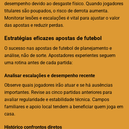
desempenho devido ao desgaste físico. Quando jogadores
titulares são poupados, o risco de derrota aumenta.
Monitorar lesões e escalações é vital para ajustar o valor
das apostas e reduzir perdas.
Estratégias eficazes apostas de futebol
O sucesso nas apostas de futebol de planejamento e
análise, não de sorte. Apostadores experientes seguem
uma rotina antes de cada partida:
Analisar escalações e desempenho recente
Observe quais jogadores irão atuar e se há ausências
importantes. Revise as cinco partidas anteriores para
avaliar regularidade e estabilidade técnica. Campos
familiares e apoio local tendem a beneficiar quem joga em
casa.
Histórico confrontos diretos