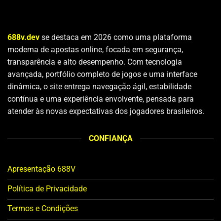
688v.dev
se destaca em 2026 como uma plataforma
moderna de apostas online, focada em segurança,
transparência e alto desempenho. Com tecnologia
avançada, portfólio completo de jogos e uma interface
dinâmica, o site entrega navegação ágil, estabilidade
contínua e uma experiência envolvente, pensada para
atender às novas expectativas dos jogadores brasileiros.
CONFIANÇA
Apresentação 688V
Política de Privacidade
Termos e Condições