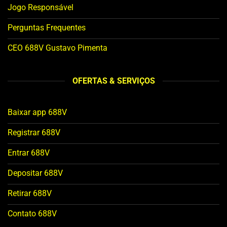
Jogo Responsável
Perguntas Frequentes
CEO 688V Gustavo Pimenta
OFERTAS & SERVIÇOS
Baixar app 688V
Registrar 688V
Entrar 688V
Depositar 688V
Retirar 688V
Contato 688V