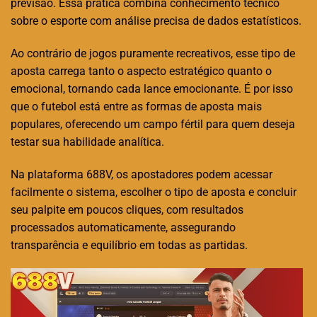
previsão. Essa prática combina conhecimento técnico
sobre o esporte com análise precisa de dados estatísticos.
Ao contrário de jogos puramente recreativos, esse tipo de
aposta carrega tanto o aspecto estratégico quanto o
emocional, tornando cada lance emocionante. É por isso
que o futebol está entre as formas de aposta mais
populares, oferecendo um campo fértil para quem deseja
testar sua habilidade analítica.
Na plataforma 688V, os apostadores podem acessar
facilmente o sistema, escolher o tipo de aposta e concluir
seu palpite em poucos cliques, com resultados
processados automaticamente, assegurando
transparência e equilíbrio em todas as partidas.