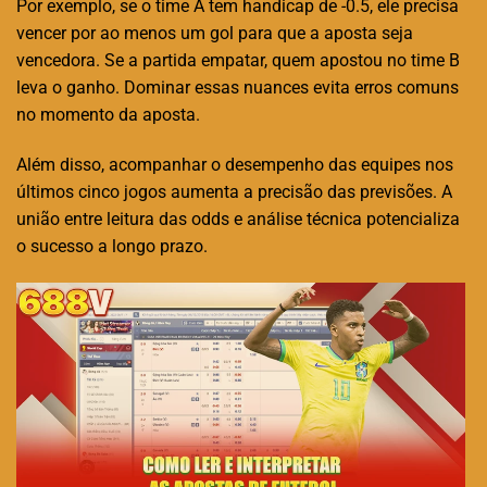
Por exemplo, se o time A tem handicap de -0.5, ele precisa
vencer por ao menos um gol para que a aposta seja
vencedora. Se a partida empatar, quem apostou no time B
leva o ganho. Dominar essas nuances evita erros comuns
no momento da aposta.
Além disso, acompanhar o desempenho das equipes nos
últimos cinco jogos aumenta a precisão das previsões. A
união entre leitura das odds e análise técnica potencializa
o sucesso a longo prazo.