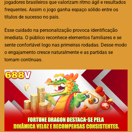
jogadores brasileiros que valorizam ritmo ágil e resultados
frequentes. Assim o jogo ganha espaço sólido entre os
títulos de sucesso no país.
Esse cuidado na personalização provoca identificação
imediata. O público reconhece elementos familiares e se
sente confortável logo nas primeiras rodadas. Desse modo
o engajamento cresce naturalmente e as partidas se
tornam contínuas.