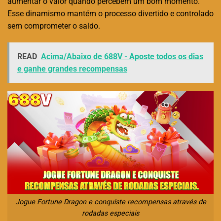
aumentar o valor quando percebem um bom momento.
Esse dinamismo mantém o processo divertido e controlado
sem comprometer o saldo.
READ
Acima/Abaixo de 688V - Aposte todos os dias
e ganhe grandes recompensas
Jogue Fortune Dragon e conquiste recompensas através de
rodadas especiais