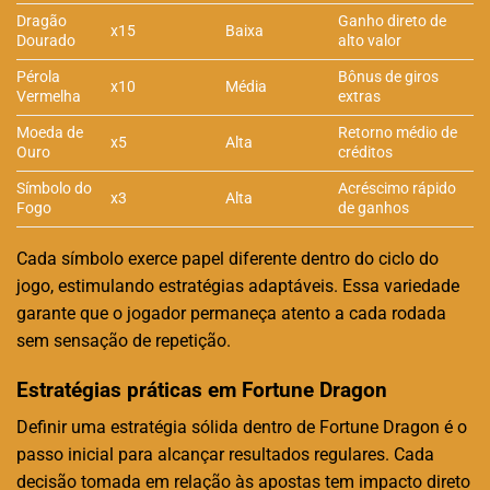
Dragão
Ganho direto de
x15
Baixa
Dourado
alto valor
Pérola
Bônus de giros
x10
Média
Vermelha
extras
Moeda de
Retorno médio de
x5
Alta
Ouro
créditos
Símbolo do
Acréscimo rápido
x3
Alta
Fogo
de ganhos
Cada símbolo exerce papel diferente dentro do ciclo do
jogo, estimulando estratégias adaptáveis. Essa variedade
garante que o jogador permaneça atento a cada rodada
sem sensação de repetição.
Estratégias práticas em Fortune Dragon
Definir uma estratégia sólida dentro de Fortune Dragon é o
passo inicial para alcançar resultados regulares. Cada
decisão tomada em relação às apostas tem impacto direto