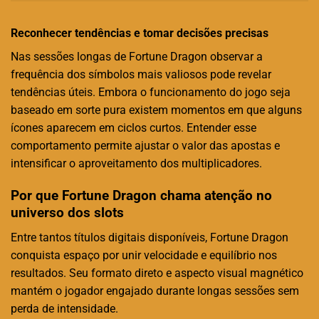
Reconhecer tendências e tomar decisões precisas
Nas sessões longas de Fortune Dragon observar a
frequência dos símbolos mais valiosos pode revelar
tendências úteis. Embora o funcionamento do jogo seja
baseado em sorte pura existem momentos em que alguns
ícones aparecem em ciclos curtos. Entender esse
comportamento permite ajustar o valor das apostas e
intensificar o aproveitamento dos multiplicadores.
Por que Fortune Dragon chama atenção no
universo dos slots
Entre tantos títulos digitais disponíveis, Fortune Dragon
conquista espaço por unir velocidade e equilíbrio nos
resultados. Seu formato direto e aspecto visual magnético
mantém o jogador engajado durante longas sessões sem
perda de intensidade.