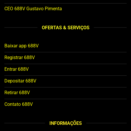
CEO 688V Gustavo Pimenta
OFERTAS & SERVIÇOS
Baixar app 688V
Registrar 688V
Entrar 688V
Depositar 688V
Retirar 688V
Contato 688V
INFORMAÇÕES