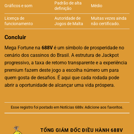
Padrão de alta
Gráficos e som
Médio
definição
Licença de
Autoridade de
Muitas vezes ainda
funcionamento
Jogos de Malta
não certificado.
Concluir
Mega Fortune na
688V
é um símbolo de prosperidade no
cenário dos cassinos do Brasil. A estrutura de Jackpot
progressivo, a taxa de retorno transparente e a experiência
premium fazem deste jogo a escolha número um para
quem gosta de desafios. É aqui que cada rodada pode
abrir a oportunidade de alcançar uma vida próspera.
Esse registro foi postado em
Notícias 688v
.
Adicione aos favoritos
.
TỔNG GIÁM ĐỐC ĐIỀU HÀNH 688V