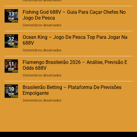
Comentários desativados
De
Fortune
Slot
Rabbit
Fishing God 688V – Guia Para Caçar Chefes No
De
13
688V
Prosperidade
Jogo De Pesca
mar
–
Líder
em
Comentários desativados
Slot
Na
Fishing
Coelho
688V
God
Ocean King – Jogo De Pesca Top Para Jogar Na
Da
12
688V
Sorte
688V
mar
–
Com
em
Comentários desativados
Guia
Vitórias
Ocean
Para
King
Flamengo Brasileirão 2026 – Análise, Previsão E
Caçar
11
–
Chefes
Odds 688V
mar
Jogo
No
em
Comentários desativados
De
Jogo
Flamengo
Pesca
De
Brasileirão
Brasileirão Betting – Plataforma De Previsões
Top
Pesca
10
2026
Para
Empolgante
mar
–
Jogar
em
Comentários desativados
Análise,
Na
Brasileirão
Previsão
688V
Betting
E
–
Odds
Plataforma
688V
De
Previsões
Empolgante