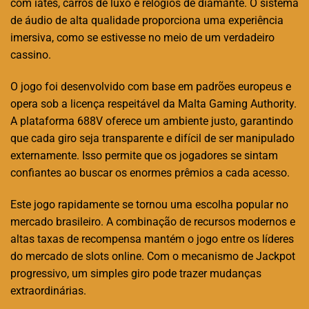
com iates, carros de luxo e relógios de diamante. O sistema
de áudio de alta qualidade proporciona uma experiência
imersiva, como se estivesse no meio de um verdadeiro
cassino.
O jogo foi desenvolvido com base em padrões europeus e
opera sob a licença respeitável da Malta Gaming Authority.
A plataforma 688V oferece um ambiente justo, garantindo
que cada giro seja transparente e difícil de ser manipulado
externamente. Isso permite que os jogadores se sintam
confiantes ao buscar os enormes prêmios a cada acesso.
Este jogo rapidamente se tornou uma escolha popular no
mercado brasileiro. A combinação de recursos modernos e
altas taxas de recompensa mantém o jogo entre os líderes
do mercado de slots online. Com o mecanismo de Jackpot
progressivo, um simples giro pode trazer mudanças
extraordinárias.