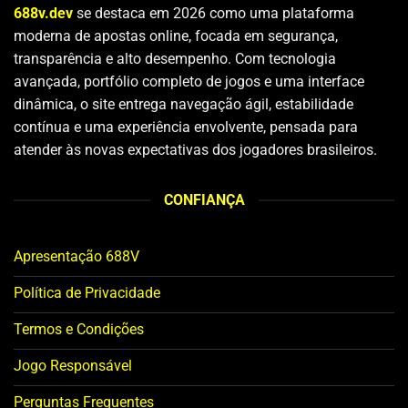
688v.dev
se destaca em 2026 como uma plataforma
moderna de apostas online, focada em segurança,
transparência e alto desempenho. Com tecnologia
avançada, portfólio completo de jogos e uma interface
dinâmica, o site entrega navegação ágil, estabilidade
contínua e uma experiência envolvente, pensada para
atender às novas expectativas dos jogadores brasileiros.
CONFIANÇA
Apresentação 688V
Política de Privacidade
Termos e Condições
Jogo Responsável
Perguntas Frequentes