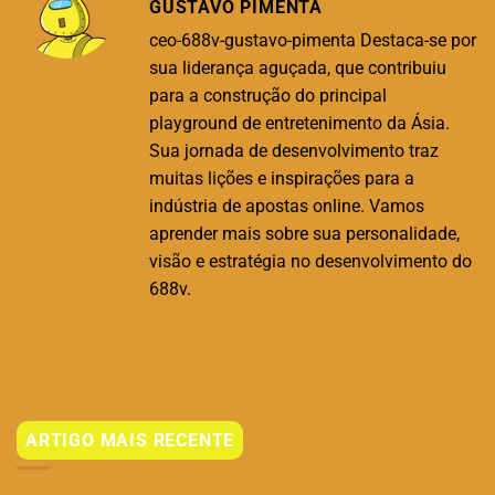
GUSTAVO PIMENTA
ceo-688v-gustavo-pimenta
Destaca-se por
sua liderança aguçada, que contribuiu
para a construção do principal
playground de entretenimento da Ásia.
Sua jornada de desenvolvimento traz
muitas lições e inspirações para a
indústria de apostas online. Vamos
aprender mais sobre sua personalidade,
visão e estratégia no desenvolvimento do
688v
.
ARTIGO MAIS RECENTE