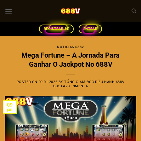
Skip
to
content
REGISTRAR-SE
ENTRAR
NOTÍCIAS 688V
Mega Fortune – A Jornada Para
Ganhar O Jackpot No 688V
POSTED ON
09.01.2026
BY
TỔNG GIÁM ĐỐC ĐIỀU HÀNH 688V
GUSTAVO PIMENTA
09
jan