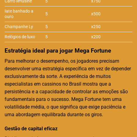
Carro limusine
5
x750
Iate banhado a
5
x500
ouro
Champanhe Ly
5
x250
Relógios de luxo
5
x200
Estratégia ideal para jogar Mega Fortune
Para melhorar o desempenho, os jogadores precisam
desenvolver uma estratégia específica em vez de depender
exclusivamente da sorte. A experiência de muitos
especialistas em cassinos no Brasil mostra que a
persistência e a capacidade de controlar as emoções são
fundamentais para o sucesso. Mega Fortune tem uma
volatilidade média, o que significa que exige paciência e
uma abordagem equilibrada durante os giros.
Gestão de capital eficaz