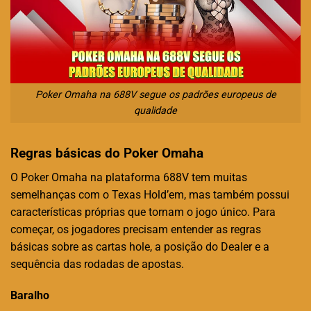
Poker Omaha na 688V segue os padrões europeus de
qualidade
Regras básicas do Poker Omaha
O Poker Omaha na plataforma 688V tem muitas
semelhanças com o Texas Hold’em, mas também possui
características próprias que tornam o jogo único. Para
começar, os jogadores precisam entender as regras
básicas sobre as cartas hole, a posição do Dealer e a
sequência das rodadas de apostas.
Baralho