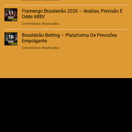
Guia
Vitórias
Ocean
Para
King
Flamengo Brasileirão 2026 – Análise, Previsão E
Caçar
11
–
Chefes
Odds 688V
mar
Jogo
No
em
Comentários desativados
De
Jogo
Flamengo
Pesca
De
Brasileirão
Brasileirão Betting – Plataforma De Previsões
Top
Pesca
10
2026
Para
Empolgante
mar
–
Jogar
em
Comentários desativados
Análise,
Na
Brasileirão
Previsão
688V
Betting
E
–
Odds
Plataforma
688V
De
Previsões
Empolgante