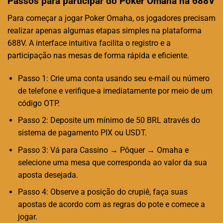
Passos para participar do Poker Omaha na 688V
Para começar a jogar Poker Omaha, os jogadores precisam
realizar apenas algumas etapas simples na plataforma
688V. A interface intuitiva facilita o registro e a
participação nas mesas de forma rápida e eficiente.
Passo 1: Crie uma conta usando seu e-mail ou número
de telefone e verifique-a imediatamente por meio de um
código OTP.
Passo 2: Deposite um mínimo de 50 BRL através do
sistema de pagamento PIX ou USDT.
Passo 3: Vá para Cassino → Pôquer → Omaha e
selecione uma mesa que corresponda ao valor da sua
aposta desejada.
Passo 4: Observe a posição do crupiê, faça suas
apostas de acordo com as regras do pote e comece a
jogar.