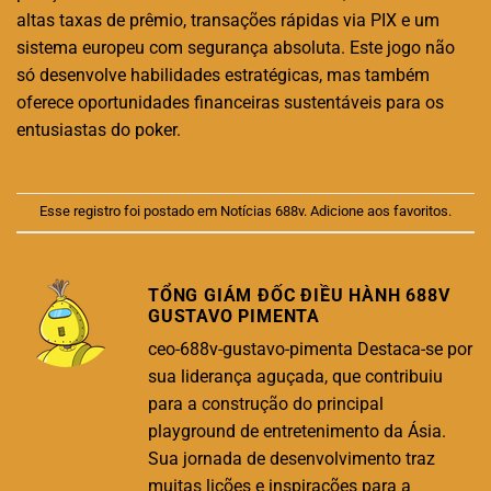
altas taxas de prêmio, transações rápidas via PIX e um
sistema europeu com segurança absoluta. Este jogo não
só desenvolve habilidades estratégicas, mas também
oferece oportunidades financeiras sustentáveis para os
entusiastas do poker.
Esse registro foi postado em
Notícias 688v
.
Adicione aos favoritos
.
TỔNG GIÁM ĐỐC ĐIỀU HÀNH 688V
GUSTAVO PIMENTA
ceo-688v-gustavo-pimenta
Destaca-se por
sua liderança aguçada, que contribuiu
para a construção do principal
playground de entretenimento da Ásia.
Sua jornada de desenvolvimento traz
muitas lições e inspirações para a