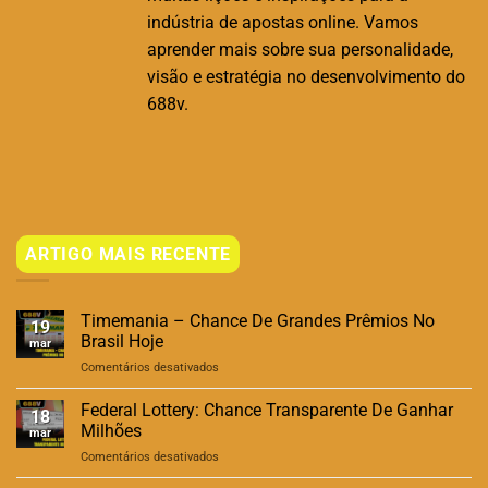
indústria de apostas online. Vamos
aprender mais sobre sua personalidade,
visão e estratégia no desenvolvimento do
688v
.
ARTIGO MAIS RECENTE
Timemania – Chance De Grandes Prêmios No
19
Brasil Hoje
mar
em
Comentários desativados
Timemania
–
Federal Lottery: Chance Transparente De Ganhar
18
Chance
Milhões
mar
De
em
Comentários desativados
Grandes
Federal
Prêmios