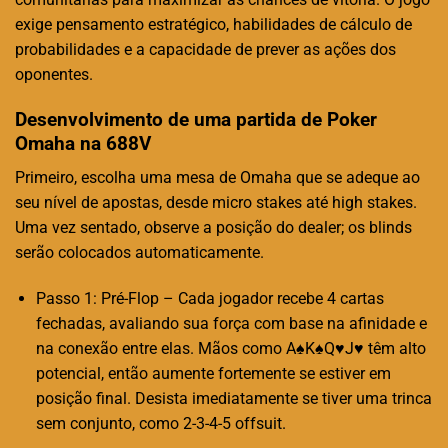
exige pensamento estratégico, habilidades de cálculo de
probabilidades e a capacidade de prever as ações dos
oponentes.
Desenvolvimento de uma partida de Poker
Omaha na 688V
Primeiro, escolha uma mesa de Omaha que se adeque ao
seu nível de apostas, desde micro stakes até high stakes.
Uma vez sentado, observe a posição do dealer; os blinds
serão colocados automaticamente.
Passo 1: Pré-Flop – Cada jogador recebe 4 cartas
fechadas, avaliando sua força com base na afinidade e
na conexão entre elas. Mãos como A♠K♠Q♥J♥ têm alto
potencial, então aumente fortemente se estiver em
posição final. Desista imediatamente se tiver uma trinca
sem conjunto, como 2-3-4-5 offsuit.