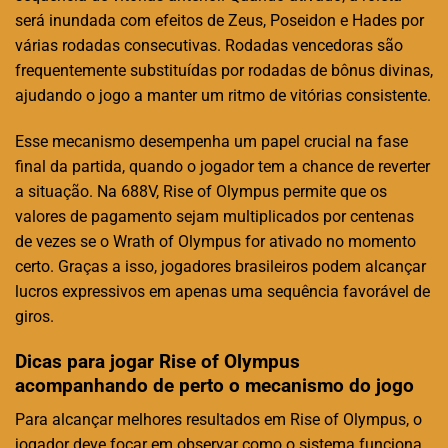
será inundada com efeitos de Zeus, Poseidon e Hades por
várias rodadas consecutivas. Rodadas vencedoras são
frequentemente substituídas por rodadas de bônus divinas,
ajudando o jogo a manter um ritmo de vitórias consistente.
Esse mecanismo desempenha um papel crucial na fase
final da partida, quando o jogador tem a chance de reverter
a situação. Na 688V, Rise of Olympus permite que os
valores de pagamento sejam multiplicados por centenas
de vezes se o Wrath of Olympus for ativado no momento
certo. Graças a isso, jogadores brasileiros podem alcançar
lucros expressivos em apenas uma sequência favorável de
giros.
Dicas para jogar Rise of Olympus
acompanhando de perto o mecanismo do jogo
Para alcançar melhores resultados em Rise of Olympus, o
jogador deve focar em observar como o sistema funciona,