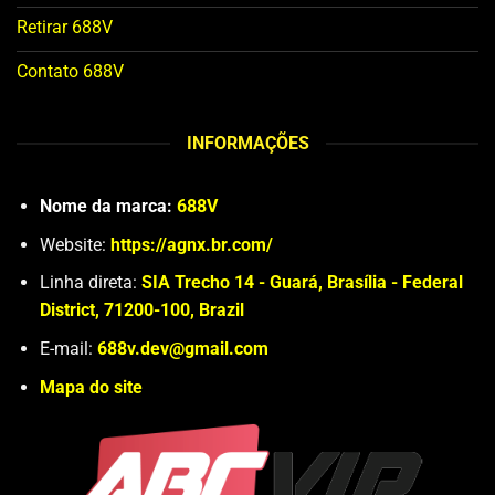
Retirar 688V
Contato 688V
INFORMAÇÕES
Nome da marca:
688V
Website:
https://agnx.br.com/
Linha direta:
SIA Trecho 14 - Guará, Brasília - Federal
District, 71200-100, Brazil
E-mail:
688v.dev@gmail.com
Mapa do site