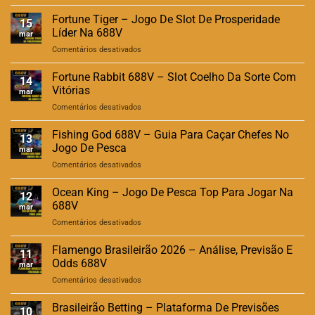
Lightning
De
Dice
Fortune Tiger – Jogo De Slot De Prosperidade
Jogo
15
–
E
Líder Na 688V
mar
Jogo
Estratégias
em
Comentários desativados
De
Eficazes
Fortune
Dados
Na
Tiger
Popular
Fortune Rabbit 688V – Slot Coelho Da Sorte Com
688V
14
–
No
Vitórias
mar
Jogo
Brasil
em
Comentários desativados
De
Fortune
Slot
Rabbit
Fishing God 688V – Guia Para Caçar Chefes No
De
13
688V
Prosperidade
Jogo De Pesca
mar
–
Líder
em
Comentários desativados
Slot
Na
Fishing
Coelho
688V
God
Ocean King – Jogo De Pesca Top Para Jogar Na
Da
12
688V
Sorte
688V
mar
–
Com
em
Comentários desativados
Guia
Vitórias
Ocean
Para
King
Flamengo Brasileirão 2026 – Análise, Previsão E
Caçar
11
–
Chefes
Odds 688V
mar
Jogo
No
em
Comentários desativados
De
Jogo
Flamengo
Pesca
De
Brasileirão
Brasileirão Betting – Plataforma De Previsões
Top
Pesca
10