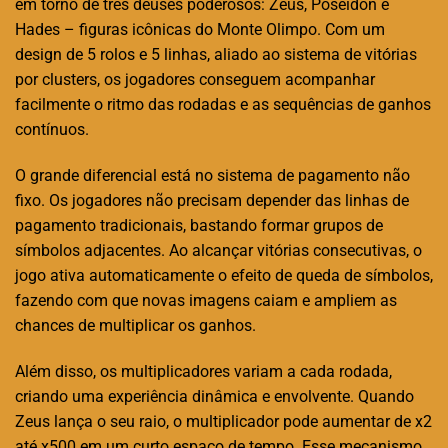
em torno de três deuses poderosos: Zeus, Poseidon e
Hades – figuras icônicas do Monte Olimpo. Com um
design de 5 rolos e 5 linhas, aliado ao sistema de vitórias
por clusters, os jogadores conseguem acompanhar
facilmente o ritmo das rodadas e as sequências de ganhos
contínuos.
O grande diferencial está no sistema de pagamento não
fixo. Os jogadores não precisam depender das linhas de
pagamento tradicionais, bastando formar grupos de
símbolos adjacentes. Ao alcançar vitórias consecutivas, o
jogo ativa automaticamente o efeito de queda de símbolos,
fazendo com que novas imagens caiam e ampliem as
chances de multiplicar os ganhos.
Além disso, os multiplicadores variam a cada rodada,
criando uma experiência dinâmica e envolvente. Quando
Zeus lança o seu raio, o multiplicador pode aumentar de x2
até x500 em um curto espaço de tempo. Esse mecanismo