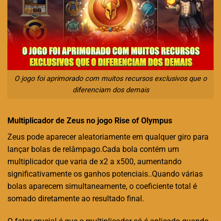
O jogo foi aprimorado com muitos recursos exclusivos que o
diferenciam dos demais
Multiplicador de Zeus no jogo Rise of Olympus
Zeus pode aparecer aleatoriamente em qualquer giro para
lançar bolas de relâmpago.Cada bola contém um
multiplicador que varia de x2 a x500, aumentando
significativamente os ganhos potenciais..Quando várias
bolas aparecem simultaneamente, o coeficiente total é
somado diretamente ao resultado final.