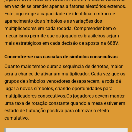
em vez de se prender apenas a fatores aleatórios externos.
Este jogo exige a capacidade de identificar o ritmo de
aparecimento dos símbolos e as variações dos
multiplicadores em cada rodada. Compreender bem o
mecanismo permite que os jogadores brasileiros sejam
mais estratégicos em cada decisão de aposta na 688V.
Concentre-se nas cascatas de símbolos consecutivas
Quanto mais tempo durar a sequência de derrotas, maior
será a chance de ativar um multiplicador. Cada vez que os
grupos de símbolos vencedores desaparecem, a roda dá
lugar a novos símbolos, criando oportunidades para
multiplicadores consecutivos.Os jogadores devem manter
uma taxa de rotação constante quando a mesa estiver em
estado de flutuação positiva para otimizar o efeito
cumulativo.