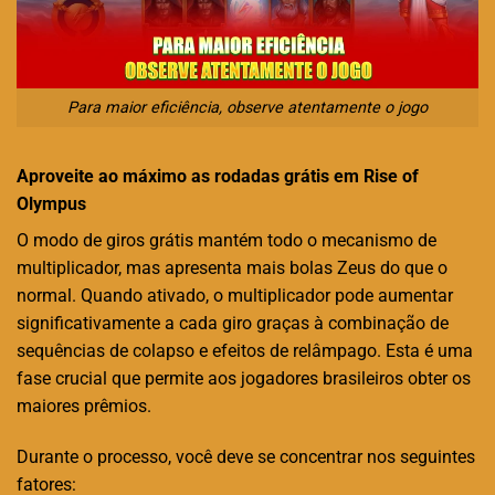
Para maior eficiência, observe atentamente o jogo
Aproveite ao máximo as rodadas grátis em Rise of
Olympus
O modo de giros grátis mantém todo o mecanismo de
multiplicador, mas apresenta mais bolas Zeus do que o
normal. Quando ativado, o multiplicador pode aumentar
significativamente a cada giro graças à combinação de
sequências de colapso e efeitos de relâmpago. Esta é uma
fase crucial que permite aos jogadores brasileiros obter os
maiores prêmios.
Durante o processo, você deve se concentrar nos seguintes
fatores: