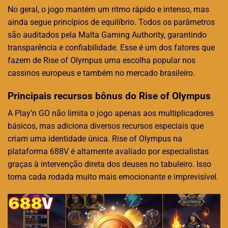
No geral, o jogo mantém um ritmo rápido e intenso, mas
ainda segue princípios de equilíbrio. Todos os parâmetros
são auditados pela Malta Gaming Authority, garantindo
transparência e confiabilidade. Esse é um dos fatores que
fazem de Rise of Olympus uma escolha popular nos
cassinos europeus e também no mercado brasileiro.
Principais recursos bônus do Rise of Olympus
A Play’n GO não limita o jogo apenas aos multiplicadores
básicos, mas adiciona diversos recursos especiais que
criam uma identidade única. Rise of Olympus na
plataforma 688V é altamente avaliado por especialistas
graças à intervenção direta dos deuses no tabuleiro. Isso
torna cada rodada muito mais emocionante e imprevisível.