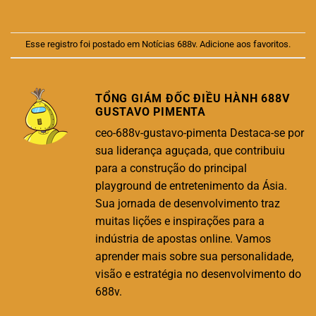
Esse registro foi postado em
Notícias 688v
.
Adicione aos favoritos
.
TỔNG GIÁM ĐỐC ĐIỀU HÀNH 688V
GUSTAVO PIMENTA
ceo-688v-gustavo-pimenta
Destaca-se por
sua liderança aguçada, que contribuiu
para a construção do principal
playground de entretenimento da Ásia.
Sua jornada de desenvolvimento traz
muitas lições e inspirações para a
indústria de apostas online. Vamos
aprender mais sobre sua personalidade,
visão e estratégia no desenvolvimento do
688v
.