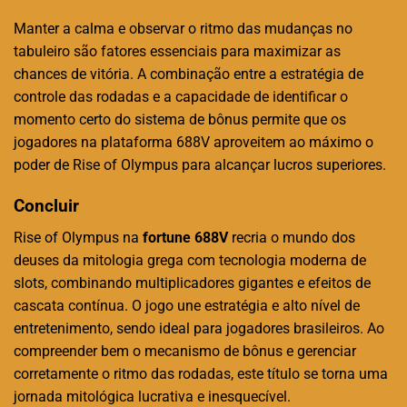
Manter a calma e observar o ritmo das mudanças no
tabuleiro são fatores essenciais para maximizar as
chances de vitória. A combinação entre a estratégia de
controle das rodadas e a capacidade de identificar o
momento certo do sistema de bônus permite que os
jogadores na plataforma 688V aproveitem ao máximo o
poder de Rise of Olympus para alcançar lucros superiores.
Concluir
Rise of Olympus na
fortune 688V
recria o mundo dos
deuses da mitologia grega com tecnologia moderna de
slots, combinando multiplicadores gigantes e efeitos de
cascata contínua. O jogo une estratégia e alto nível de
entretenimento, sendo ideal para jogadores brasileiros. Ao
compreender bem o mecanismo de bônus e gerenciar
corretamente o ritmo das rodadas, este título se torna uma
jornada mitológica lucrativa e inesquecível.