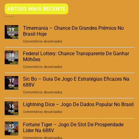
ARTIGO MAIS RECENTE
Timemania – Chance De Grandes Prêmios No
19
Brasil Hoje
mar
em
Comentários desativados
Timemania
–
Federal Lottery: Chance Transparente De Ganhar
18
Chance
Milhões
mar
De
em
Comentários desativados
Grandes
Federal
Prêmios
Lottery:
Sic Bo – Guia De Jogo E Estratégias Eficazes Na
No
17
Chance
Brasil
688V
mar
Transparente
Hoje
em
Comentários desativados
De
Sic
Ganhar
Bo
Lightning Dice – Jogo De Dados Popular No Brasil
Milhões
16
–
mar
em
Comentários desativados
Guia
Lightning
De
Dice
Fortune Tiger – Jogo De Slot De Prosperidade
Jogo
15
–
E
Líder Na 688V
mar
Jogo
Estratégias
em
Comentários desativados
De