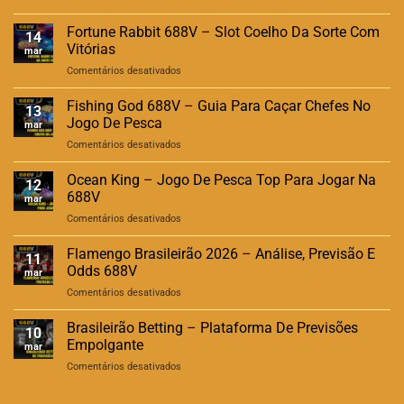
Eficazes
Fortune
Dados
Na
Tiger
Popular
Fortune Rabbit 688V – Slot Coelho Da Sorte Com
688V
14
–
No
Vitórias
mar
Jogo
Brasil
em
Comentários desativados
De
Fortune
Slot
Rabbit
Fishing God 688V – Guia Para Caçar Chefes No
De
13
688V
Prosperidade
Jogo De Pesca
mar
–
Líder
em
Comentários desativados
Slot
Na
Fishing
Coelho
688V
God
Ocean King – Jogo De Pesca Top Para Jogar Na
Da
12
688V
Sorte
688V
mar
–
Com
em
Comentários desativados
Guia
Vitórias
Ocean
Para
King
Flamengo Brasileirão 2026 – Análise, Previsão E
Caçar
11
–
Chefes
Odds 688V
mar
Jogo
No
em
Comentários desativados
De
Jogo
Flamengo
Pesca
De
Brasileirão
Brasileirão Betting – Plataforma De Previsões
Top
Pesca
10
2026
Para
Empolgante
mar
–
Jogar
em
Comentários desativados
Análise,
Na
Brasileirão
Previsão
688V
Betting
E