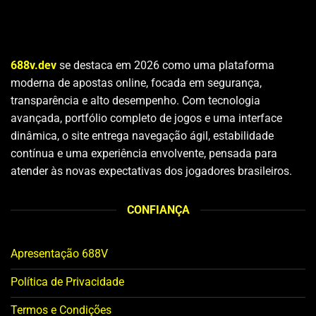
688v.dev
se destaca em 2026 como uma plataforma
moderna de apostas online, focada em segurança,
transparência e alto desempenho. Com tecnologia
avançada, portfólio completo de jogos e uma interface
dinâmica, o site entrega navegação ágil, estabilidade
contínua e uma experiência envolvente, pensada para
atender às novas expectativas dos jogadores brasileiros.
CONFIANÇA
Apresentação 688V
Política de Privacidade
Termos e Condições