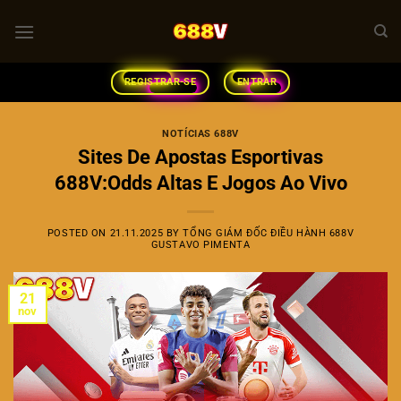
Skip
to
content
REGISTRAR-SE
ENTRAR
NOTÍCIAS 688V
Sites De Apostas Esportivas
688V:Odds Altas E Jogos Ao Vivo
POSTED ON
21.11.2025
BY
TỔNG GIÁM ĐỐC ĐIỀU HÀNH 688V
GUSTAVO PIMENTA
21
nov