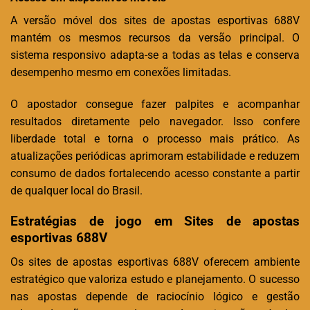
A versão móvel dos sites de apostas esportivas 688V
mantém os mesmos recursos da versão principal. O
sistema responsivo adapta-se a todas as telas e conserva
desempenho mesmo em conexões limitadas.
O apostador consegue fazer palpites e acompanhar
resultados diretamente pelo navegador. Isso confere
liberdade total e torna o processo mais prático. As
atualizações periódicas aprimoram estabilidade e reduzem
consumo de dados fortalecendo acesso constante a partir
de qualquer local do Brasil.
Estratégias de jogo em Sites de apostas
esportivas 688V
Os sites de apostas esportivas 688V oferecem ambiente
estratégico que valoriza estudo e planejamento. O sucesso
nas apostas depende de raciocínio lógico e gestão