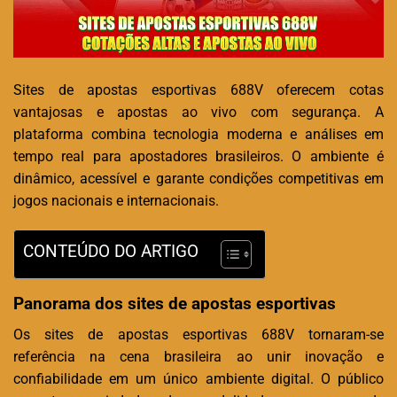
Sites de apostas esportivas
688V oferecem cotas
vantajosas e apostas ao vivo com segurança. A
plataforma combina tecnologia moderna e análises em
tempo real para apostadores brasileiros. O ambiente é
dinâmico, acessível e garante condições competitivas em
jogos nacionais e internacionais.
CONTEÚDO DO ARTIGO
Panorama dos sites de apostas esportivas
Os sites de apostas esportivas 688V tornaram-se
referência na cena brasileira ao unir inovação e
confiabilidade em um único ambiente digital. O público