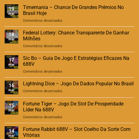
Timemania – Chance De Grandes Prêmios No
19
Brasil Hoje
mar
em
Comentários desativados
Timemania
–
Federal Lottery: Chance Transparente De Ganhar
18
Chance
Milhões
mar
De
em
Comentários desativados
Grandes
Federal
Prêmios
Lottery:
Sic Bo – Guia De Jogo E Estratégias Eficazes Na
No
17
Chance
Brasil
688V
mar
Transparente
Hoje
em
Comentários desativados
De
Sic
Ganhar
Bo
Lightning Dice – Jogo De Dados Popular No Brasil
Milhões
16
–
mar
em
Comentários desativados
Guia
Lightning
De
Dice
Fortune Tiger – Jogo De Slot De Prosperidade
Jogo
15
–
E
Líder Na 688V
mar
Jogo
Estratégias
em
Comentários desativados
De
Eficazes
Fortune
Dados
Na
Tiger
Popular
Fortune Rabbit 688V – Slot Coelho Da Sorte Com
688V
14
–
No
Vitórias
mar
Jogo
Brasil