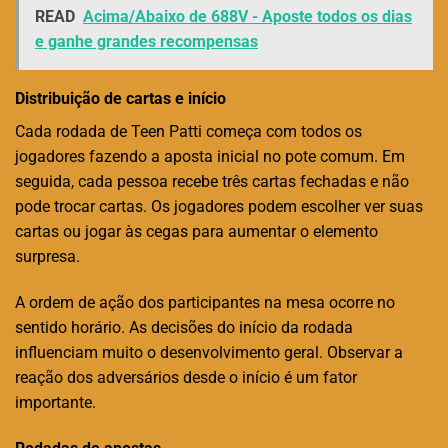
READ
Acima/Abaixo de 688V - Aposte todos os dias
e ganhe grandes recompensas
Distribuição de cartas e início
Cada rodada de Teen Patti começa com todos os
jogadores fazendo a aposta inicial no pote comum. Em
seguida, cada pessoa recebe três cartas fechadas e não
pode trocar cartas. Os jogadores podem escolher ver suas
cartas ou jogar às cegas para aumentar o elemento
surpresa.
A ordem de ação dos participantes na mesa ocorre no
sentido horário. As decisões do início da rodada
influenciam muito o desenvolvimento geral. Observar a
reação dos adversários desde o início é um fator
importante.