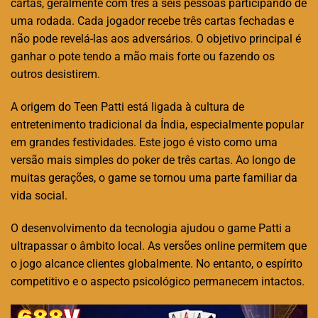
cartas, geralmente com três a seis pessoas participando de
uma rodada. Cada jogador recebe três cartas fechadas e
não pode revelá-las aos adversários. O objetivo principal é
ganhar o pote tendo a mão mais forte ou fazendo os
outros desistirem.
A origem do Teen Patti está ligada à cultura de
entretenimento tradicional da Índia, especialmente popular
em grandes festividades. Este jogo é visto como uma
versão mais simples do poker de três cartas. Ao longo de
muitas gerações, o game se tornou uma parte familiar da
vida social.
O desenvolvimento da tecnologia ajudou o game Patti a
ultrapassar o âmbito local. As versões online permitem que
o jogo alcance clientes globalmente. No entanto, o espírito
competitivo e o aspecto psicológico permanecem intactos.