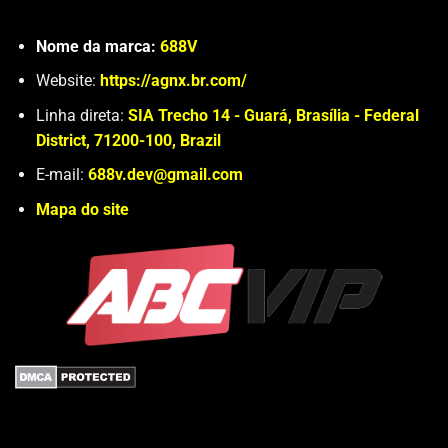
Nome da marca:
688V
Website:
https://agnx.br.com/
Linha direta:
SIA Trecho 14 - Guará, Brasília - Federal
District, 71200-100, Brazil
E-mail:
688v.dev@gmail.com
Mapa do site