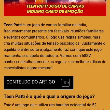
Teen Patti
é um jogo de cartas familiar na Índia,
frequentemente presente em festivais, reuniões familiares
e eventos comunitários. O jogo usa regras simples, mas
cria muitas situações de tensão psicológica. Justamente o
equilíbrio entre sorte e julgamento faz com que este jogo
mantenha seu apelo duradouro. Vamos com 688V
conhecer detalhadamente as regras e as melhores dicas de
especialistas agora mesmo!
CONTEÚDO DO ARTIGO
Teen Patti é o quê e qual a origem do jogo?
Este é um jogo que utiliza um baralho ocidental de 52