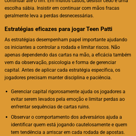
continuar até o fim. Em muitos casos, desistir cedo é uma
escolha sábia. Insistir em continuar com mãos fracas
geralmente leva a perdas desnecessárias.
Estratégias eficazes para jogar Teen Patti
As estratégias desempenham papel importante ajudando
os iniciantes a controlar a rodada e limitar riscos. Não
apenas dependendo das cartas na mão, a eficácia também
vem da observação, psicologia e forma de gerenciar
capital. Antes de aplicar cada estratégia específica, os
jogadores precisam manter disciplina e paciência.
Gerenciar capital rigorosamente ajuda os jogadores a
evitar serem levados pela emoção e limitar perdas ao
enfrentar sequências de cartas ruins.
Observar o comportamento dos adversários ajuda a
identificar quem está jogando cautelosamente e quem
tem tendência a arriscar em cada rodada de apostas.