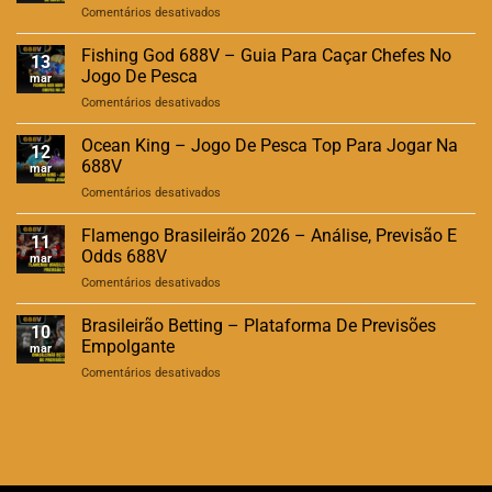
em
Comentários desativados
De
Fortune
Slot
Rabbit
Fishing God 688V – Guia Para Caçar Chefes No
De
13
688V
Prosperidade
Jogo De Pesca
mar
–
Líder
em
Comentários desativados
Slot
Na
Fishing
Coelho
688V
God
Ocean King – Jogo De Pesca Top Para Jogar Na
Da
12
688V
Sorte
688V
mar
–
Com
em
Comentários desativados
Guia
Vitórias
Ocean
Para
King
Flamengo Brasileirão 2026 – Análise, Previsão E
Caçar
11
–
Chefes
Odds 688V
mar
Jogo
No
em
Comentários desativados
De
Jogo
Flamengo
Pesca
De
Brasileirão
Brasileirão Betting – Plataforma De Previsões
Top
Pesca
10
2026
Para
Empolgante
mar
–
Jogar
em
Comentários desativados
Análise,
Na
Brasileirão
Previsão
688V
Betting
E
–
Odds
Plataforma
688V
De
Previsões