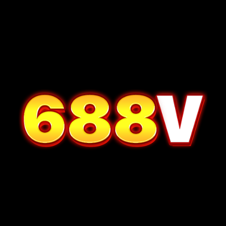
Empolgante