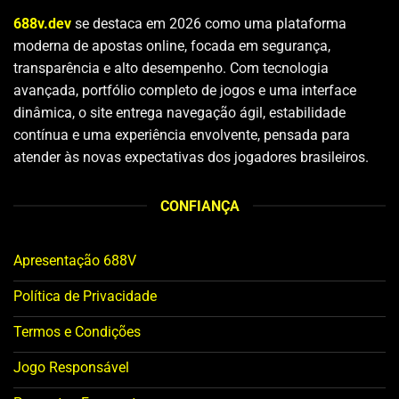
688v.dev
se destaca em 2026 como uma plataforma
moderna de apostas online, focada em segurança,
transparência e alto desempenho. Com tecnologia
avançada, portfólio completo de jogos e uma interface
dinâmica, o site entrega navegação ágil, estabilidade
contínua e uma experiência envolvente, pensada para
atender às novas expectativas dos jogadores brasileiros.
CONFIANÇA
Apresentação 688V
Política de Privacidade
Termos e Condições
Jogo Responsável